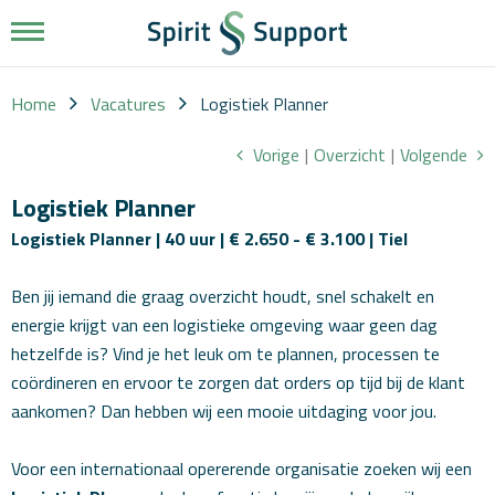
Werkgevers
Vacatures
Home
Vacatures
Logistiek Planner
Over
Vorige
|
Overzicht
|
Volgende
ons
Werkwijze
Logistiek Planner
Logistiek Planner | 40 uur | € 2.650 - € 3.100 | Tiel
Diensten
Ben jij iemand die graag overzicht houdt, snel schakelt en
Nieuws
energie krijgt van een logistieke omgeving waar geen dag
hetzelfde is? Vind je het leuk om te plannen, processen te
Contact
coördineren en ervoor te zorgen dat orders op tijd bij de klant
aankomen? Dan hebben wij een mooie uitdaging voor jou.
Voor een internationaal opererende organisatie zoeken wij een