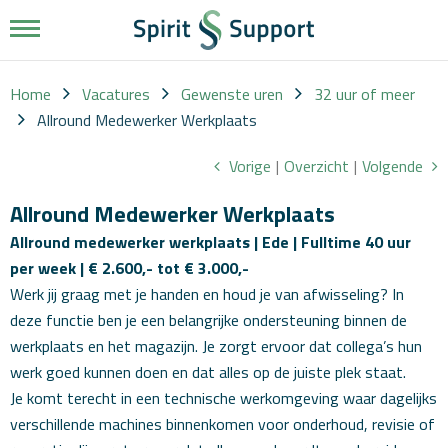
Werkgevers
Vacatures
Home
Vacatures
Gewenste uren
32 uur of meer
Allround Medewerker Werkplaats
Over
Vorige
|
Overzicht
|
Volgende
ons
Werkwijze
Allround Medewerker Werkplaats
Diensten
Allround medewerker werkplaats | Ede | Fulltime 40 uur
per week | € 2.600,- tot € 3.000,-
Nieuws
Werk jij graag met je handen en houd je van afwisseling? In
deze functie ben je een belangrijke ondersteuning binnen de
Contact
werkplaats en het magazijn. Je zorgt ervoor dat collega’s hun
werk goed kunnen doen en dat alles op de juiste plek staat.
Je komt terecht in een technische werkomgeving waar dagelijks
verschillende machines binnenkomen voor onderhoud, revisie of