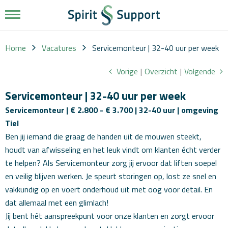
Werkgevers
Vacatures
Home
Vacatures
Servicemonteur | 32-40 uur per week
Over
Vorige
|
Overzicht
|
Volgende
ons
Werkwijze
Servicemonteur | 32-40 uur per week
Servicemonteur | € 2.800 - € 3.700 | 32-40 uur | omgeving
Diensten
Tiel
Ben jij iemand die graag de handen uit de mouwen steekt,
Nieuws
houdt van afwisseling en het leuk vindt om klanten écht verder
te helpen? Als Servicemonteur zorg jij ervoor dat liften soepel
Contact
en veilig blijven werken. Je speurt storingen op, lost ze snel en
vakkundig op en voert onderhoud uit met oog voor detail. En
dat allemaal met een glimlach!
Jij bent hét aanspreekpunt voor onze klanten en zorgt ervoor