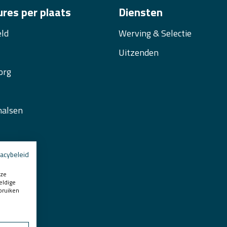
res per plaats
Diensten
ld
Werving & Selectie
Uitzenden
org
malsen
daal
vacybeleid
nburg
nze
eldige
mmel
bruiken