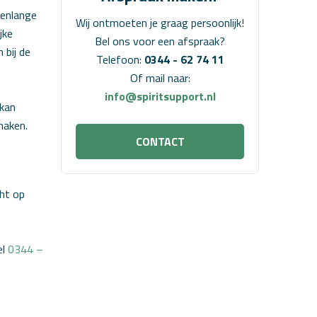
renlange
Wij ontmoeten je graag persoonlijk!
jke
Bel ons voor een afspraak?
 bij de
Telefoon:
0344 - 62 74 11
Of mail naar:
info@spiritsupport.nl
 kan
maken.
CONTACT
cht op
el
0344 –