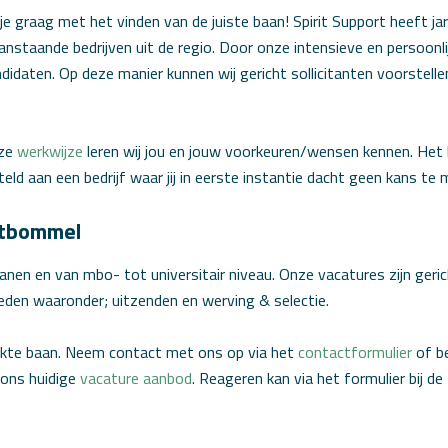
je graag met het vinden van de juiste baan! Spirit Support heeft ja
anstaande bedrijven uit de regio. Door onze intensieve en persoonli
idaten. Op deze manier kunnen wij gericht sollicitanten voorstellen
nze
werkwijze
leren wij jou en jouw voorkeuren/wensen kennen. Het
teld aan een bedrijf waar jij in eerste instantie dacht geen kans te 
altbommel
 banen en van mbo- tot universitair niveau. Onze vacatures zijn geri
heden waaronder; uitzenden en werving & selectie.
hikte baan. Neem contact met ons op via het
contactformulier
of b
n ons huidige
vacature aanbod
. Reageren kan via het formulier bij de