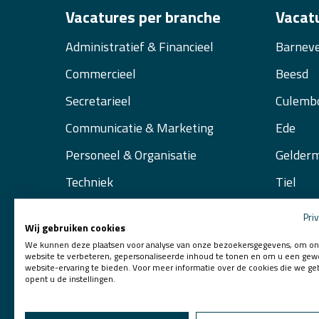
Vacatures per branche
Vacatu
Administratief & Financieel
Barneve
Commercieel
Beesd
Secretarieel
Culemb
Communicatie & Marketing
Ede
Personeel & Organisatie
Gelder
Techniek
Tiel
Veenen
Pri
Wij gebruiken cookies
Waarde
We kunnen deze plaatsen voor analyse van onze bezoekersgegevens, om o
website te verbeteren, gepersonaliseerde inhoud te tonen en om u een gew
Zaltbo
website-ervaring te bieden. Voor meer informatie over de cookies die we ge
opent u de instellingen.