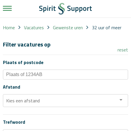
Werkgevers
Vacatures
Home
Vacatures
Gewenste uren
32 uur of meer
Over
Filter vacatures op
reset
ons
Werkwijze
Plaats of postcode
Diensten
Nieuws
Afstand
Contact
Kies een afstand
Trefwoord